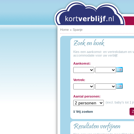
Home
Spanje
Zoek en boek
Kies een aankomst- en vertrekdatum en v
accommodatie voor uw verblijf:
Aankomst:
Vertrek:
Aantal personen:
(excl. baby's tot 1 jr
Vrij zoeken
Resultaten verfijnen