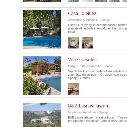
Casa La Nuez
Almedinilla
|
Andalusië
|
Spanje
Casa La Nuez ligt in het authentieke binnen
plaatsje Almedinilla in Andalusië. Hier vin
maar...
Vila Girasoles
Cálig
|
Costa del Azahar
|
Spanje
Vila Girasoles – comfortabel vakantiehuis
zwembad en bergzicht Op zoek naar een sfee
Spanje? Ontdek...
B&B Lasnavillasmm
Montefrio
|
Andalusië
|
Spanje
B&B Lasnavillasmm staat te koop !!! Tuss
het Spaanse Andalusië, vindt u B&B Lasnavi