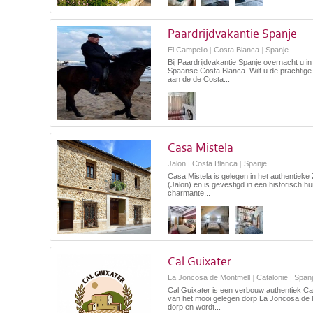
Paardrijdvakantie Spanje
El Campello
|
Costa Blanca
|
Spanje
Bij Paardrijdvakantie Spanje overnacht u i
Spaanse Costa Blanca. Wilt u de prachtig
aan de de Costa...
Casa Mistela
Jalon
|
Costa Blanca
|
Spanje
Casa Mistela is gelegen in het authentieke
(Jalon) en is gevestigd in een historisch hui
charmante...
Cal Guixater
La Joncosa de Montmell
|
Catalonië
|
Spanj
Cal Guixater is een verbouw authentiek Ca
van het mooi gelegen dorp La Joncosa de M
dorp en wordt...