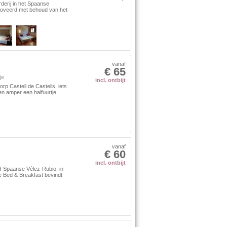
derij in het Spaanse
enoveerd met behoud van het
vanaf
€ 65
je
incl. ontbijt
rp Castell de Castells, iets
 en amper een halfuurtje
vanaf
€ 60
incl. ontbijt
id-Spaanse Vélez-Rubio, in
e Bed & Breakfast bevindt