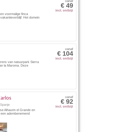
vanaf
€ 49
incl. ontbijt
een voormalige finca
 vakantieverblijf. Het domein
vanaf
€ 104
incl. ontbijt
grens van natuurpark Sierra
van la Maroma. Deze
arlos
vanaf
€ 92
Spanje
incl. ontbijt
nse Alhaurin el Grande en
os een adembenemend