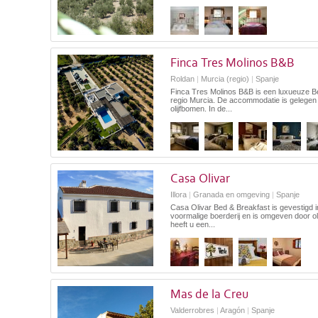
Finca Tres Molinos B&B
Roldan
|
Murcia (regio)
|
Spanje
Finca Tres Molinos B&B is een luxueuze B
regio Murcia. De accommodatie is gelegen
olijfbomen. In de...
Casa Olivar
Illora
|
Granada en omgeving
|
Spanje
Casa Olivar Bed & Breakfast is gevestigd 
voormalige boerderij en is omgeven door ol
heeft u een...
Mas de la Creu
Valderrobres
|
Aragón
|
Spanje