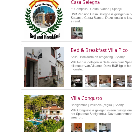
Casa Selegna
El Campello
|
Costa Blanca
|
Spanje
B&B Pension Casa Selegna is gelegen in h
Spaanse Costa Blanca. Deze locatie is ide
strand...
Bed & Breakfast Villa Pico
Sella
|
Benidorm en omgeving
|
Spanje
Villa Pico is gelegen in Sella, een puur Sp
kilometer van Alicante. Deze B&B ligt in het
mooiste...
Villa Congusto
Benigembla
|
Valencia (regio)
|
Spanje
Villa Congusto is gelegen in een rustige omg
het Spaanse Benigembla. Deze accommodati
waar u...