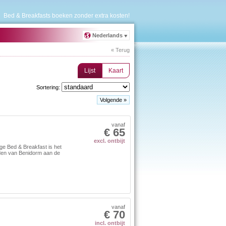
Bed & Breakfasts boeken zonder extra kosten!
Nederlands
« Terug
Lijst
Kaart
Sortering:
Volgende »
vanaf
€ 65
excl. ontbijt
ge Bed & Breakfast is het
jden van Benidorm aan de
vanaf
€ 70
incl. ontbijt