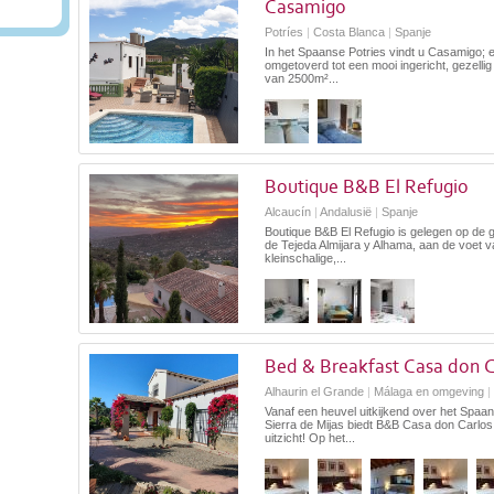
Casamigo
Potríes
|
Costa Blanca
|
Spanje
In het Spaanse Potries vindt u Casamigo; 
omgetoverd tot een mooi ingericht, gezellig
van 2500m²...
Boutique B&B El Refugio
Alcaucín
|
Andalusië
|
Spanje
Boutique B&B El Refugio is gelegen op de 
de Tejeda Almijara y Alhama, aan de voet 
kleinschalige,...
Bed & Breakfast Casa don C
Alhaurin el Grande
|
Málaga en omgeving
|
Vanaf een heuvel uitkijkend over het Spaa
Sierra de Mijas biedt B&B Casa don Carl
uitzicht! Op het...