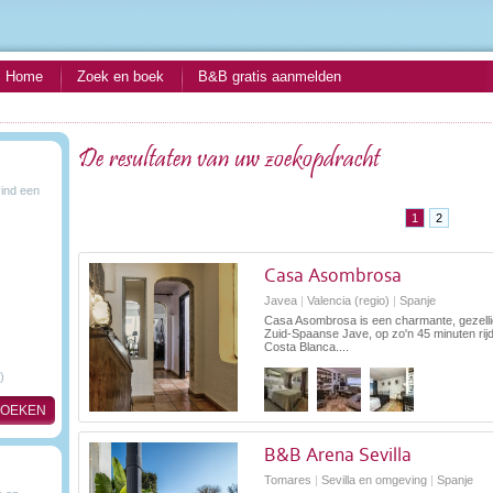
Home
Zoek en boek
B&B gratis aanmelden
De resultaten van uw zoekopdracht
ind een
1
2
Casa Asombrosa
Javea
|
Valencia (regio)
|
Spanje
Casa Asombrosa is een charmante, gezelli
Zuid-Spaanse Jave, op zo'n 45 minuten ri
Costa Blanca....
)
B&B Arena Sevilla
Tomares
|
Sevilla en omgeving
|
Spanje