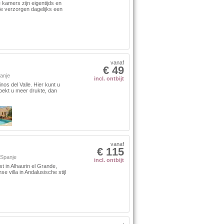
 kamers zijn eigentijds en
e verzorgen dagelijks een
vanaf
€ 49
anje
incl. ontbijt
nos del Valle. Hier kunt u
Zoekt u meer drukte, dan
vanaf
€ 115
Spanje
incl. ontbijt
t in Alhaurin el Grande,
 villa in Andalusische stijl