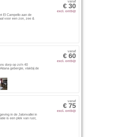
vanaf
€ 30
excl. ontbijt
et El Campello aan de
aal voor een zon, zee &
vanaf
€ 60
excl. ontbijt
aans dorp op zo'n 40
 Aitana gebergte, vlakbij de
vanaf
€ 75
excl. ontbijt
eving in de Jalonvallei in
e is een plek van rust,