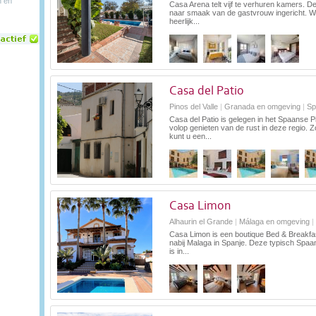
n en
Casa Arena telt vijf te verhuren kamers. De
naar smaak van de gastvrouw ingericht. W
heerlijk...
Casa del Patio
Pinos del Valle
|
Granada en omgeving
|
Sp
Casa del Patio is gelegen in het Spaanse Pi
volop genieten van de rust in deze regio. 
kunt u een...
Casa Limon
Alhaurin el Grande
|
Málaga en omgeving
|
Casa Limon is een boutique Bed & Breakfas
nabij Malaga in Spanje. Deze typisch Spaanse
is in...