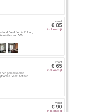
vanaf
€ 85
incl. ontbijt
ed and Breakfast in Roldán,
 te midden van 500
vanaf
€ 65
incl. ontbijt
in een gerenoveerde
ijfbomen. Vanaf het huis
vanaf
€ 90
incl. ontbijt