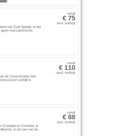
vanaf
€ 75
incl. ontbijt
land van Zuid-Spanje, in het
d je geen massatoerisme,
vanaf
€ 110
excl. ontbijt
 aan de Costa Azahar met
rvol kort verblijf in
vanaf
€ 88
incl. ontbijt
en Granada en Cordoba, in
llasmm. In de tuin van de...