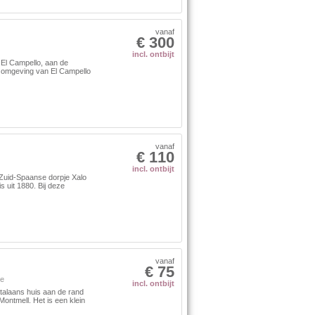
vanaf
€ 300
incl. ontbijt
n El Campello, aan de
e omgeving van El Campello
vanaf
€ 110
incl. ontbijt
 Zuid-Spaanse dorpje Xalo
s uit 1880. Bij deze
vanaf
€ 75
e
incl. ontbijt
talaans huis aan de rand
ontmell. Het is een klein