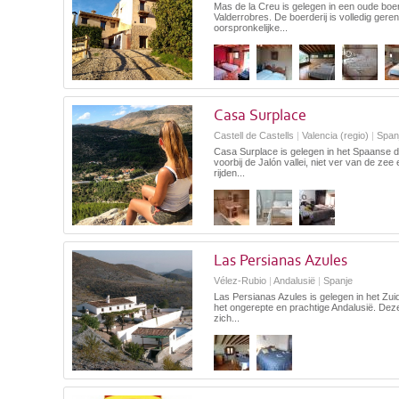
Mas de la Creu is gelegen in een oude boer
Valderrobres. De boerderij is volledig ger
oorspronkelijke...
Casa Surplace
Castell de Castells
|
Valencia (regio)
|
Span
Casa Surplace is gelegen in het Spaanse do
voorbij de Jalón vallei, niet ver van de zee
rijden...
Las Persianas Azules
Vélez-Rubio
|
Andalusië
|
Spanje
Las Persianas Azules is gelegen in het Zu
het ongerepte en prachtige Andalusië. Dez
zich...